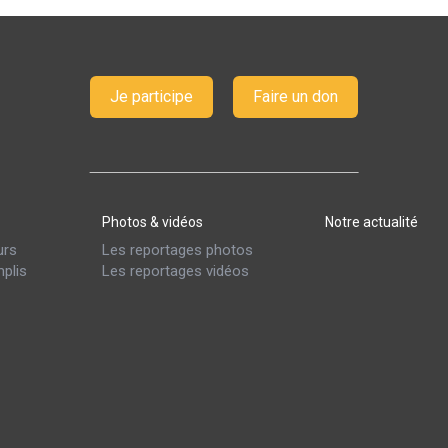
Je participe
Faire un don
Photos & vidéos
Notre actualité
urs
Les reportages photos
plis
Les reportages vidéos