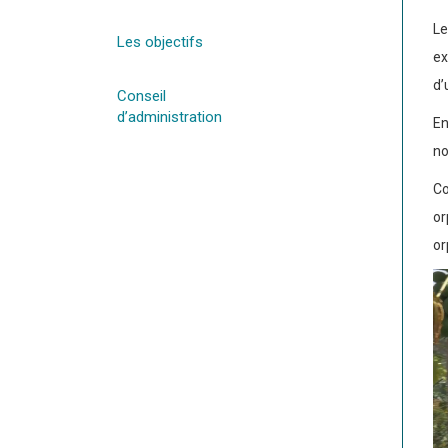
Le
Les objectifs
ex
d’
Conseil
d’administration
En
no
Co
or
or
Le
vi