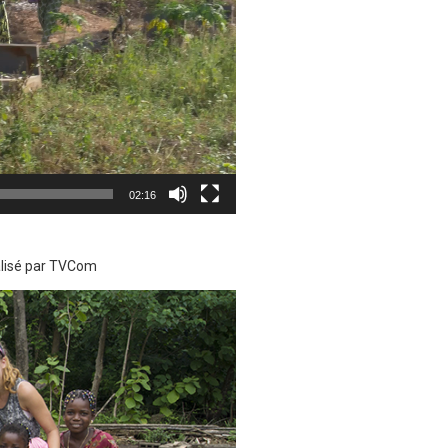
02:16
alisé par TVCom