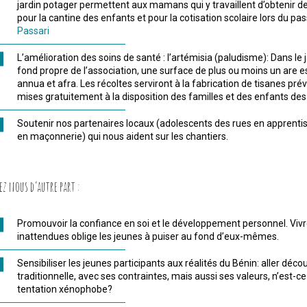
jardin potager permettent aux mamans qui y travaillent d’obtenir des
pour la cantine des enfants et pour la cotisation scolaire lors du pa
Passari
L’amélioration des soins de santé : l’artémisia (paludisme): Dans l
fond propre de l’association, une surface de plus ou moins un are es
annua et afra. Les récoltes serviront à la fabrication de tisanes pr
mises gratuitement à la disposition des familles et des enfants des
Soutenir nos partenaires locaux (adolescents des rues en apprenti
en maçonnerie) qui nous aident sur les chantiers.
ez nous d’autre part :
Promouvoir la confiance en soi et le développement personnel. Vivre
inattendues oblige les jeunes à puiser au fond d’eux-mêmes.
Sensibiliser les jeunes participants aux réalités du Bénin: aller décou
traditionnelle, avec ses contraintes, mais aussi ses valeurs, n’est-ce
tentation xénophobe?