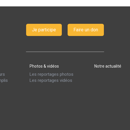
Je participe
Faire un don
Photos & vidéos
Notre actualité
urs
Les reportages photos
plis
Les reportages vidéos