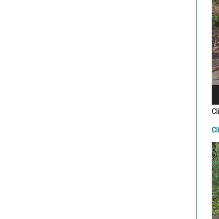
Cl
Cl