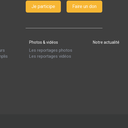
Je participe
Faire un don
Photos & vidéos
Notre actualité
urs
Les reportages photos
plis
Les reportages vidéos