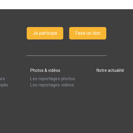
Je participe
Faire un don
Photos & vidéos
Notre actualité
urs
Les reportages photos
plis
Les reportages vidéos