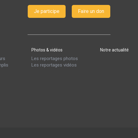
Je participe
Faire un don
Photos & vidéos
Notre actualité
urs
Les reportages photos
plis
Les reportages vidéos