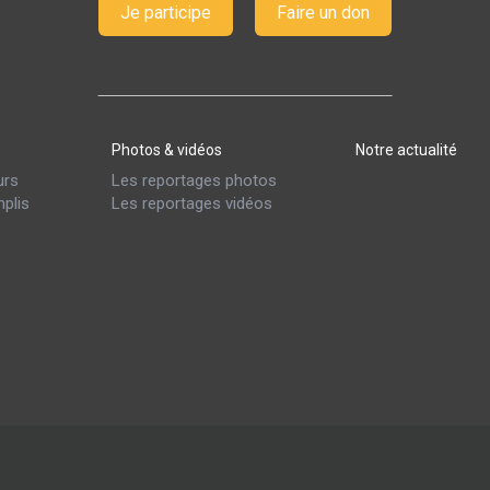
Je participe
Faire un don
Photos & vidéos
Notre actualité
urs
Les reportages photos
plis
Les reportages vidéos