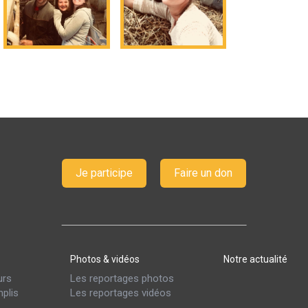
Je participe
Faire un don
Photos & vidéos
Notre actualité
urs
Les reportages photos
plis
Les reportages vidéos