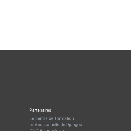
Partenaires
Le centre de formation
professionnelle de Djougou
ONG Awanoukaka