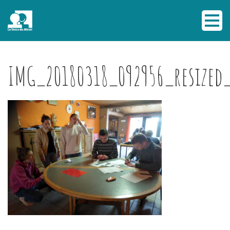
IMG_20180318_092956_resized