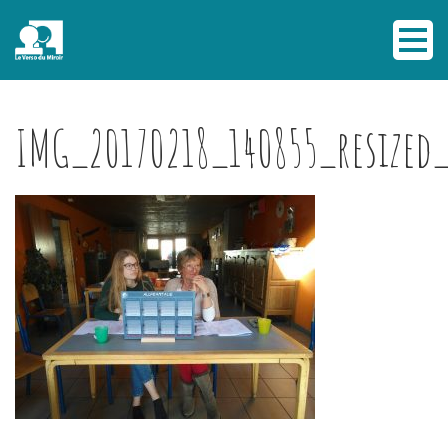
IMG_20170218_140855_resized