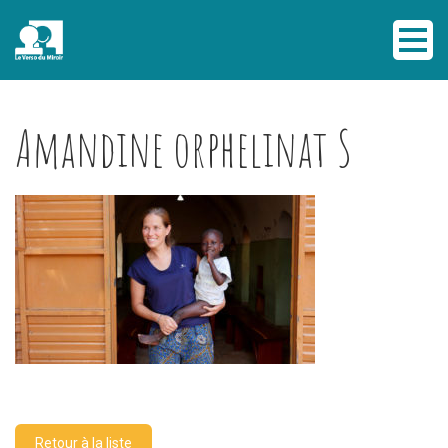
Amandine orphelinat S
Retour à la liste