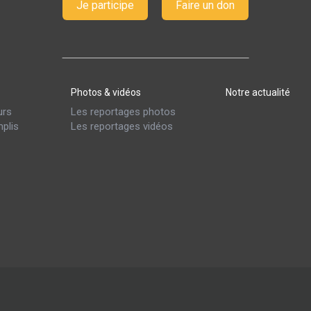
Je participe
Faire un don
Photos & vidéos
Notre actualité
urs
Les reportages photos
plis
Les reportages vidéos