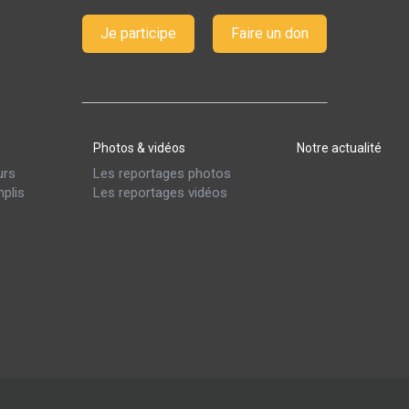
Je participe
Faire un don
Photos & vidéos
Notre actualité
urs
Les reportages photos
plis
Les reportages vidéos