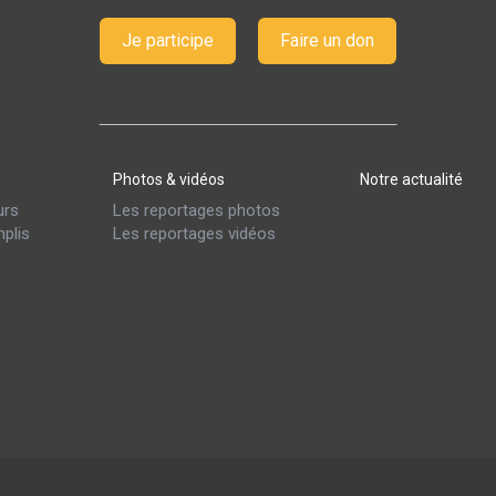
Je participe
Faire un don
Photos & vidéos
Notre actualité
urs
Les reportages photos
plis
Les reportages vidéos