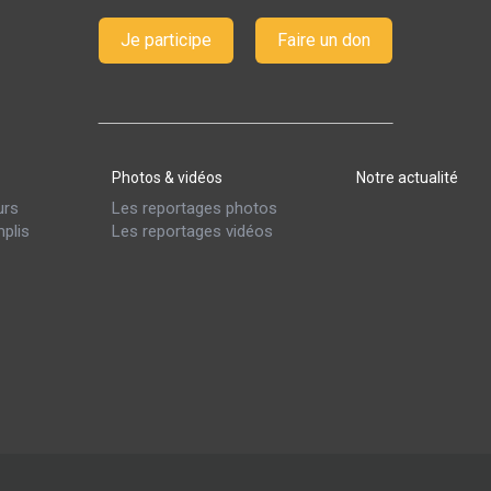
Je participe
Faire un don
Photos & vidéos
Notre actualité
urs
Les reportages photos
plis
Les reportages vidéos