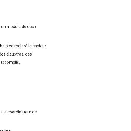
re, un module de deux
che pied malgré la chaleur.
des claustras, des
s accomplis.
a le coordinateur de