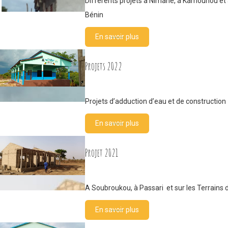
Différents projets à Nimanè, à Kamouhou et 
Bénin
En savoir plus
Projets 2022
Projets d’adduction d’eau et de construction
En savoir plus
Projet 2021
A Soubroukou, à Passari et sur les Terrain
En savoir plus