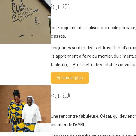
Projet 2011
Ici le projet est de réaliser une école primai
classes.
Les jeunes sont motivés et travaillent d’arra
Ils apprennent à faire du mortier, du ciment, 
tableaux, … Bref à être de véritables ouvrier
En savoir plus
Projet 2010
Une rencontre fabuleuse, César, qui deviendr
chantier de l’ASBL.