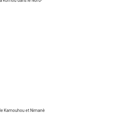
à Korhou dans le Nord-
s de Kamouhou et Nimanè