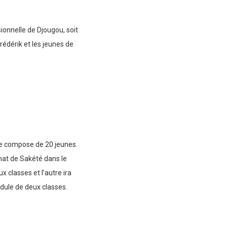
onnelle de Djougou, soit
rédérik et les jeunes de
 se compose de 20 jeunes.
inat de Sakété dans le
x classes et l’autre ira
odule de deux classes.