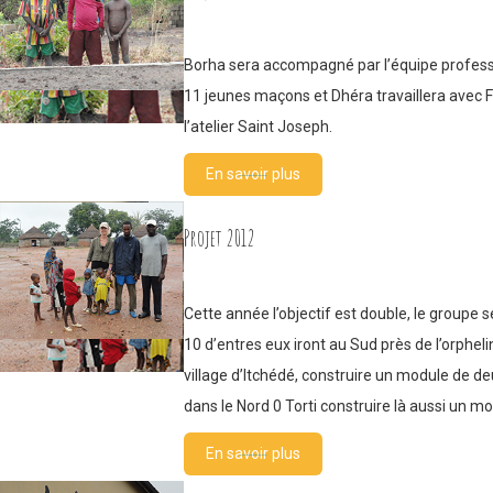
Borha sera accompagné par l’équipe professi
11 jeunes maçons et Dhéra travaillera avec F
l’atelier Saint Joseph.
En savoir plus
Projet 2012
Cette année l’objectif est double, le groupe
10 d’entres eux iront au Sud près de l’orphel
village d’Itchédé, construire un module de deu
dans le Nord 0 Torti construire là aussi un m
En savoir plus